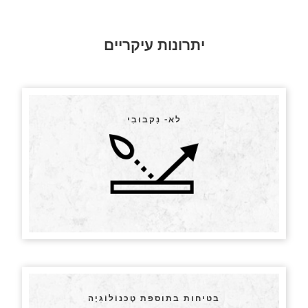
יתרונות עיקריים
לא- נַקבּוּבִי
בטיחות בתוספת טֶכנוֹלוֹגִיָה